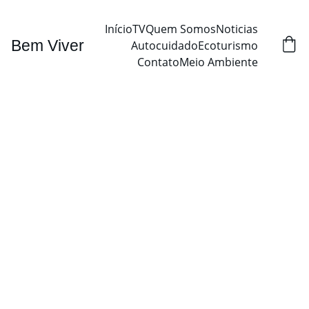
Início
TV
Quem Somos
Noticias
Bem Viver
Autocuidado
Ecoturismo
Contato
Meio Ambiente