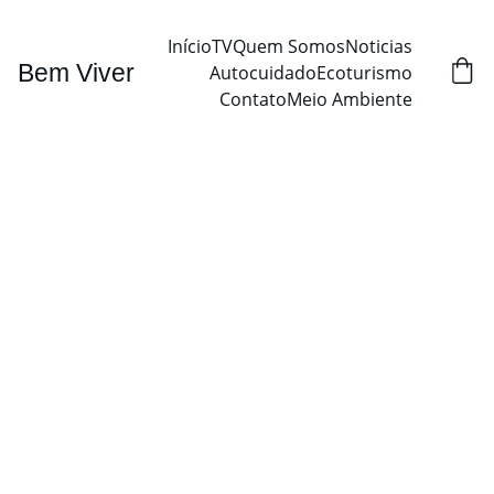
Início
TV
Quem Somos
Noticias
Bem Viver
Autocuidado
Ecoturismo
Contato
Meio Ambiente