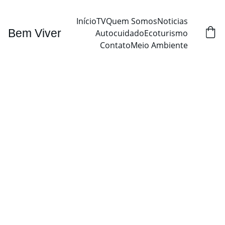
Início
TV
Quem Somos
Noticias
Bem Viver
Autocuidado
Ecoturismo
Contato
Meio Ambiente