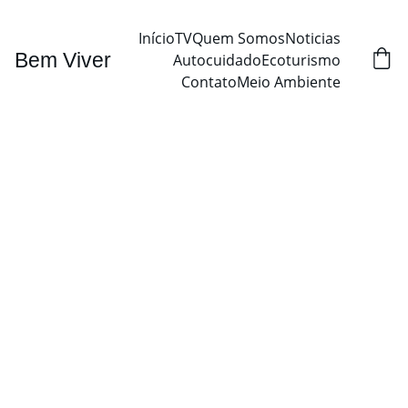
Início
TV
Quem Somos
Noticias
Bem Viver
Autocuidado
Ecoturismo
Contato
Meio Ambiente