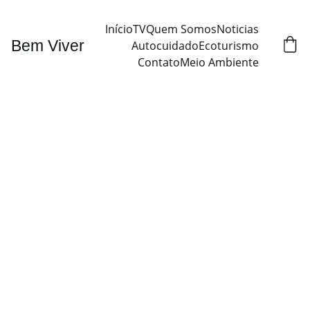
Início
TV
Quem Somos
Noticias
Bem Viver
Autocuidado
Ecoturismo
Contato
Meio Ambiente