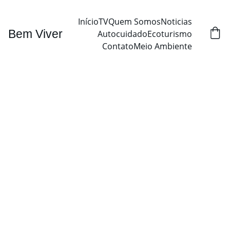
Início
TV
Quem Somos
Noticias
Bem Viver
Autocuidado
Ecoturismo
Contato
Meio Ambiente