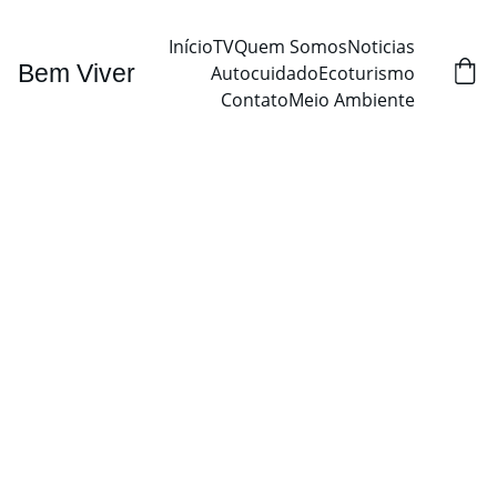
Início
TV
Quem Somos
Noticias
Bem Viver
Autocuidado
Ecoturismo
Contato
Meio Ambiente