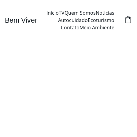
Início
TV
Quem Somos
Noticias
Bem Viver
Autocuidado
Ecoturismo
Contato
Meio Ambiente