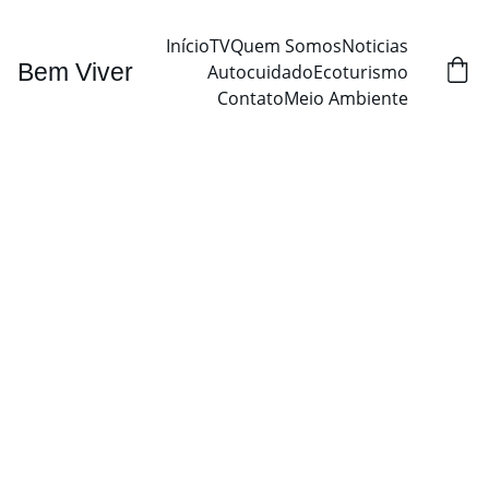
Início
TV
Quem Somos
Noticias
Bem Viver
Autocuidado
Ecoturismo
Contato
Meio Ambiente