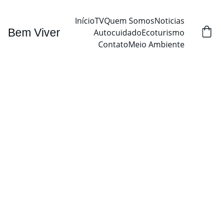
Início
TV
Quem Somos
Noticias
Bem Viver
Autocuidado
Ecoturismo
Contato
Meio Ambiente