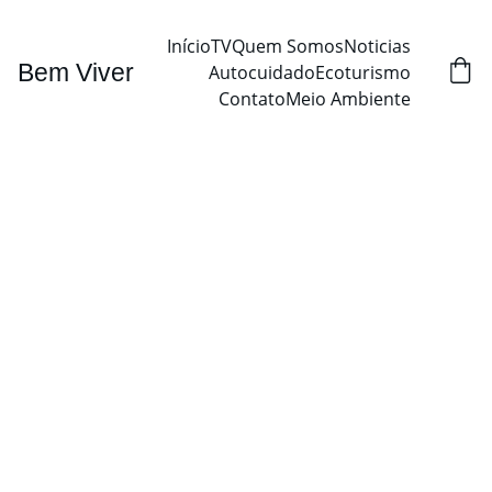
Início
TV
Quem Somos
Noticias
Bem Viver
Autocuidado
Ecoturismo
Contato
Meio Ambiente