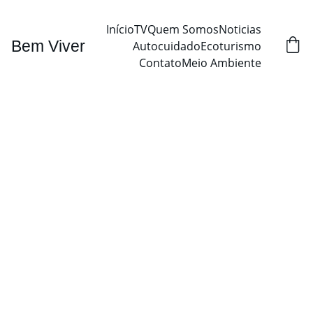
Início
TV
Quem Somos
Noticias
Bem Viver
Autocuidado
Ecoturismo
Contato
Meio Ambiente