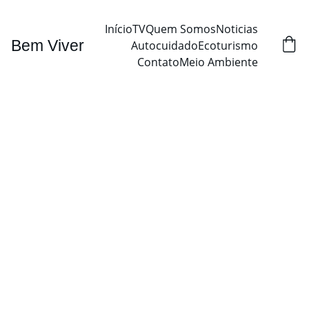
Início
TV
Quem Somos
Noticias
Bem Viver
Autocuidado
Ecoturismo
Contato
Meio Ambiente