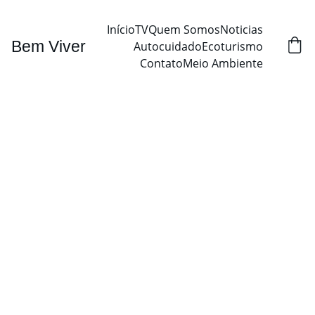
Início
TV
Quem Somos
Noticias
Bem Viver
Autocuidado
Ecoturismo
Contato
Meio Ambiente