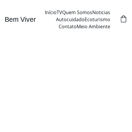
Início
TV
Quem Somos
Noticias
Bem Viver
Autocuidado
Ecoturismo
Contato
Meio Ambiente