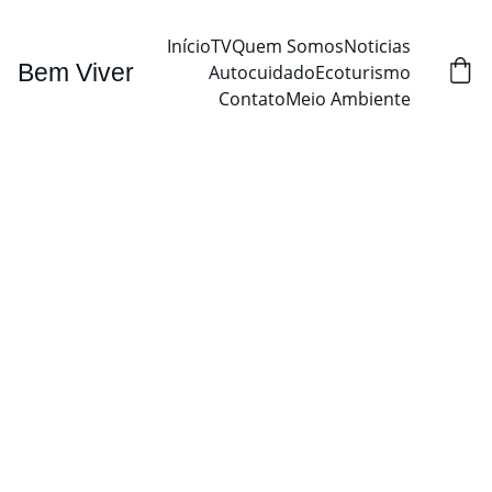
Início
TV
Quem Somos
Noticias
Bem Viver
Autocuidado
Ecoturismo
Contato
Meio Ambiente