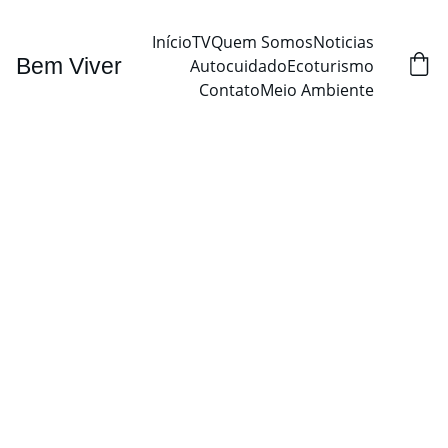
Início
TV
Quem Somos
Noticias
Bem Viver
Autocuidado
Ecoturismo
Contato
Meio Ambiente