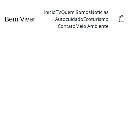
Início
TV
Quem Somos
Noticias
Bem Viver
Autocuidado
Ecoturismo
Contato
Meio Ambiente