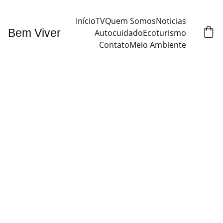
Início
TV
Quem Somos
Noticias
Bem Viver
Autocuidado
Ecoturismo
Contato
Meio Ambiente