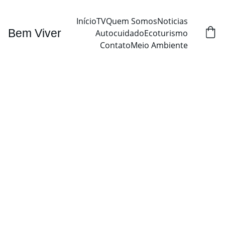
Início
TV
Quem Somos
Noticias
Bem Viver
Autocuidado
Ecoturismo
Contato
Meio Ambiente