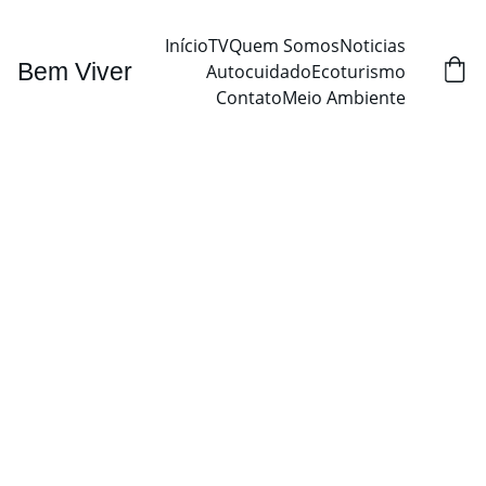
Início
TV
Quem Somos
Noticias
Bem Viver
Autocuidado
Ecoturismo
Contato
Meio Ambiente