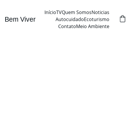
Início
TV
Quem Somos
Noticias
Bem Viver
Autocuidado
Ecoturismo
Contato
Meio Ambiente