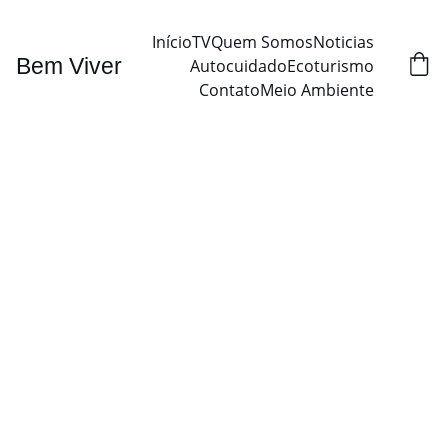
Início
TV
Quem Somos
Noticias
Bem Viver
Autocuidado
Ecoturismo
Contato
Meio Ambiente