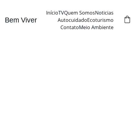
Início
TV
Quem Somos
Noticias
Bem Viver
Autocuidado
Ecoturismo
Contato
Meio Ambiente