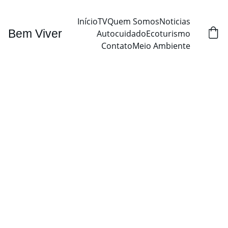
Início
TV
Quem Somos
Noticias
Bem Viver
Autocuidado
Ecoturismo
Contato
Meio Ambiente