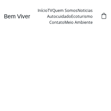
Início
TV
Quem Somos
Noticias
Bem Viver
Autocuidado
Ecoturismo
Contato
Meio Ambiente