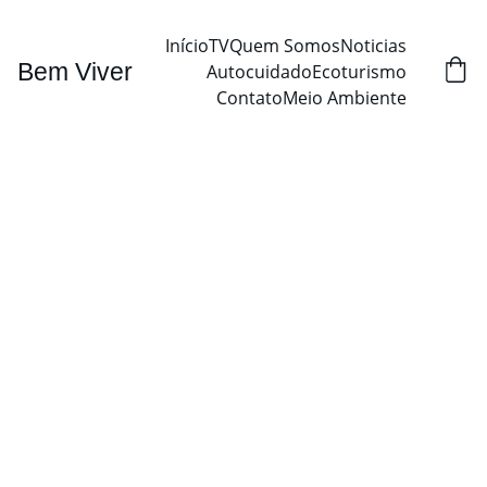
Início
TV
Quem Somos
Noticias
Bem Viver
Autocuidado
Ecoturismo
Contato
Meio Ambiente