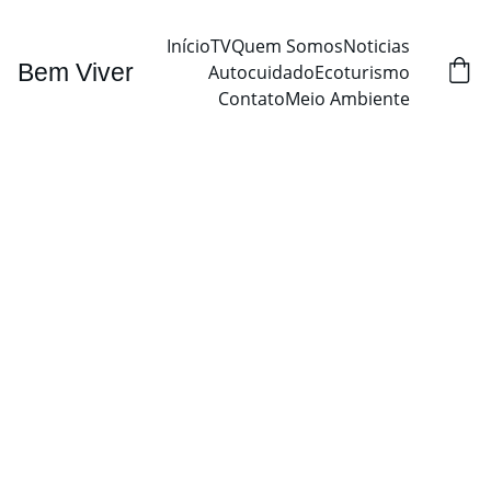
Início
TV
Quem Somos
Noticias
Bem Viver
Autocuidado
Ecoturismo
Contato
Meio Ambiente