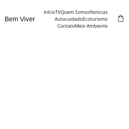
Início
TV
Quem Somos
Noticias
Bem Viver
Autocuidado
Ecoturismo
Contato
Meio Ambiente